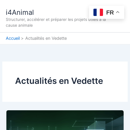
Aller
au
i4Animal
FR
contenu
Structurer, accélérer et préparer les projets utiles à la
cause animale
Accueil
Actualités en Vedette
Actualités en Vedette