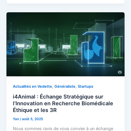
,
,
Actualités en Vedette
Généraliste
Startups
i4Animal : Échange Stratégique sur
l’Innovation en Recherche Biomédicale
Éthique et les 3R
Yan
/
août 5, 2025
Nous sommes ravis de vous convier à un échange