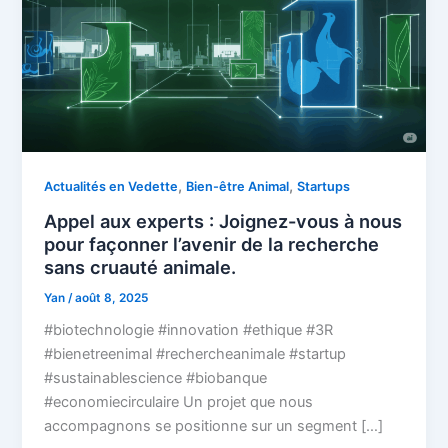
,
,
Actualités en Vedette
Bien-être Animal
Startups
Appel aux experts : Joignez-vous à nous
pour façonner l’avenir de la recherche
sans cruauté animale.
Yan
/
août 8, 2025
#biotechnologie #innovation #ethique #3R
#bienetreenimal #rechercheanimale #startup
#sustainablescience #biobanque
#economiecirculaire Un projet que nous
accompagnons se positionne sur un segment […]